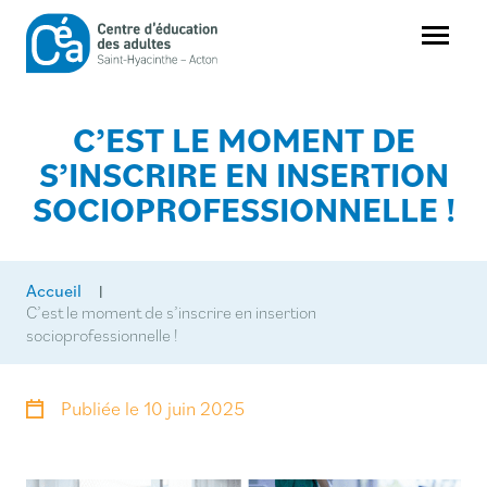
Aller
au
Menu
contenu
Centre
d'éducation
des
C’EST LE MOMENT DE
adultes
Saint-
S’INSCRIRE EN INSERTION
Hyacinthe-
Acton
SOCIOPROFESSIONNELLE !
Accueil
|
C’est le moment de s’inscrire en insertion
socioprofessionnelle !
Publiée le
10 juin 2025