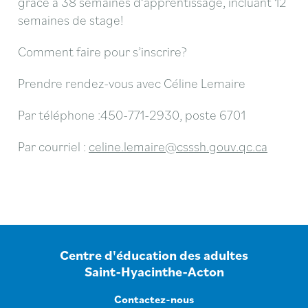
grâce à 38 semaines d’apprentissage, incluant 12
semaines de stage!
Comment faire pour s’inscrire?
Prendre rendez-vous avec Céline Lemaire
Par téléphone :450-771-2930, poste 6701
Par courriel :
celine.lemaire@csssh.gouv.qc.ca
Centre d'éducation des adultes
Saint-Hyacinthe-Acton
Contactez-nous